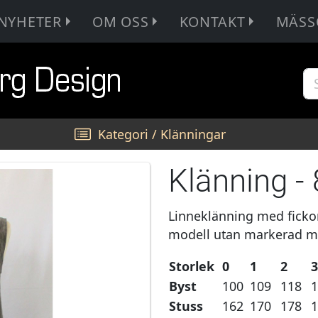
NYHETER
OM OSS
KONTAKT
MÄSS
Kategori
/
Klänningar
Klänning -
Linneklänning med fickor
modell utan markerad midj
Storlek
0
1
2
Byst
100
109
118
Stuss
162
170
178