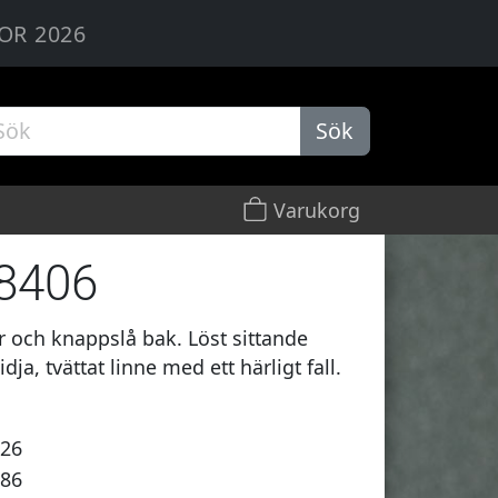
OR 2026
Sök
Varukorg
 8406
 och knappslå bak. Löst sittande
a, tvättat linne med ett härligt fall.
3
126
186